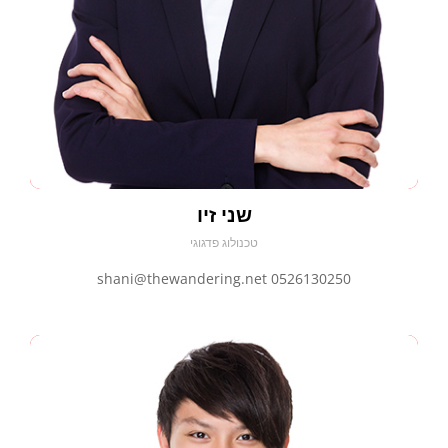
שני זיו
טכנולוג פדגוגי
shani@thewandering.net 0526130250