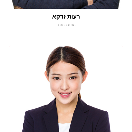
רעות זרקא
מורה כיתה ה