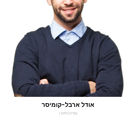
אודל ארבל-קומיסר
מורה כיתה ו