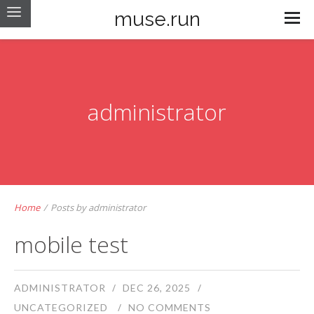
muse.run
administrator
Home
/
Posts by administrator
mobile test
ADMINISTRATOR
DEC 26, 2025
UNCATEGORIZED
NO COMMENTS